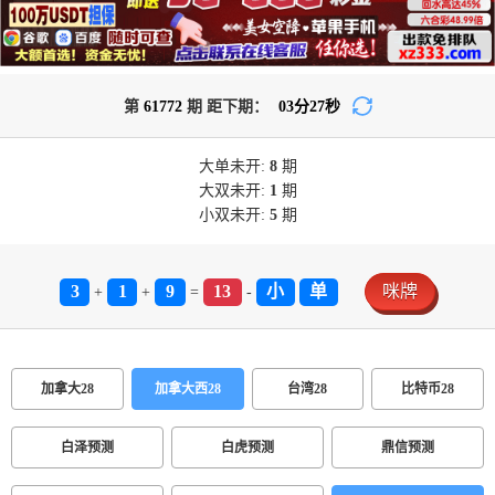
第
61772
期 距下期：
03
分
26
秒
大单
未开:
8
期
大双
未开:
1
期
小双
未开:
5
期
3
1
9
13
小
单
咪牌
+
+
=
-
加拿大28
加拿大西28
台湾28
比特币28
白泽预测
白虎预测
鼎信预测