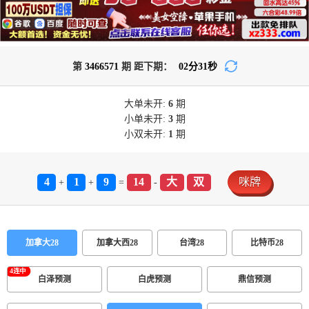
第
3466571
期 距下期：
02
分
31
秒
大单
未开:
6
期
小单
未开:
3
期
小双
未开:
1
期
4
1
9
14
大
双
咪牌
+
+
=
-
加拿大28
加拿大西28
台湾28
比特币28
白泽预测
白虎预测
鼎信预测