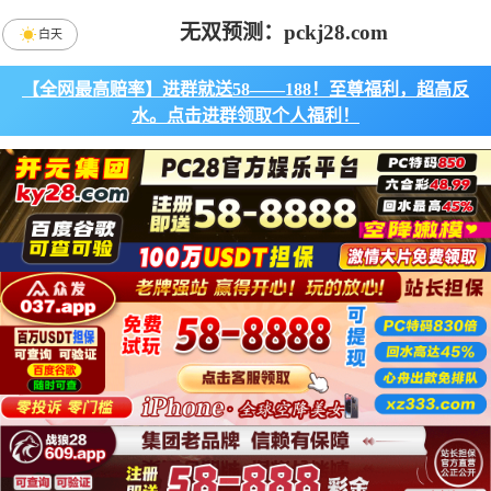
无双预测：pckj28.com
白天