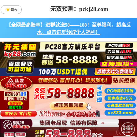
无双预测：pckj28.com
白天