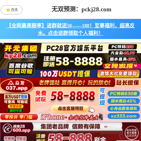
无双预测：pckj28.com
白天