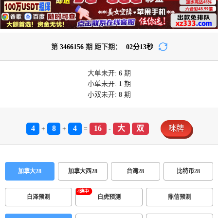
第
3466156
期 距下期：
02
分
13
秒
大单
未开:
6
期
小单
未开:
1
期
小双
未开:
8
期
4
8
4
16
大
双
咪牌
+
+
=
-
加拿大28
加拿大西28
台湾28
比特币28
白泽预测
白虎预测
鼎信预测