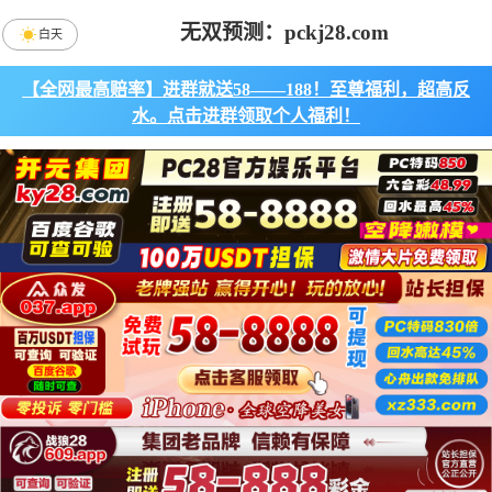
无双预测：pckj28.com
白天