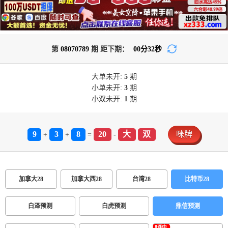
第
08070789
期 距下期：
00
分
32
秒
大单
未开:
5
期
小单
未开:
3
期
小双
未开:
1
期
9
3
8
20
大
双
咪牌
+
+
=
-
加拿大28
加拿大西28
台湾28
比特币28
白泽预测
白虎预测
鼎信预测